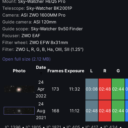
Mount
:
Sky-Watcher
HEQ5 Pro
Telescope
:
Sky-Watcher
BK2001P
Camera
:
ASI
ZWO 1600MM Pro
Guide camera
:
ASI
120mm
Guide scope
:
Sky-Watcher
9x50 Finder
Focuser
:
ZWO
EAF
Filter wheel
:
ZWO
EFW 8x31mm
Filter
:
ZWO
L, R, G, B, Ha, OIII, SII (1.25")
Open full size (2.12 MB)
Date
Photo
Frames
Exposure
L
R
G
24
Apr
173
11:32
03:08
02:48
02:44
0
2022
24
Aug
168
11:12
02:48
02:48
02:44
0
2021
IC 1396
•
IC 1805
•
IC 1871
•
IC 405
•
IC 417
•
IC 434
•