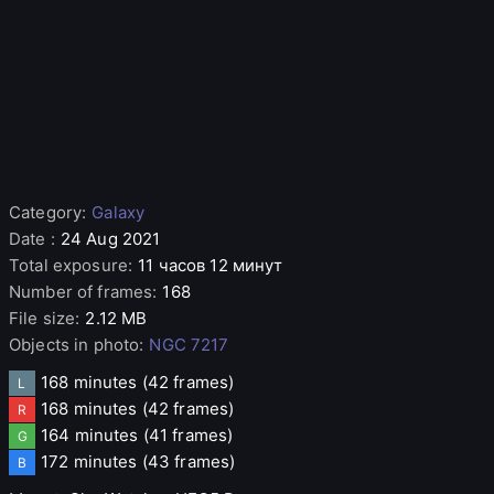
Category
:
Galaxy
Date
:
24 Aug 2021
Total exposure
:
11 часов 12 минут
Number of frames
:
168
File size
:
2.12 MB
Objects in photo
:
NGC 7217
168 minutes
(42 frames)
L
168 minutes
(42 frames)
R
164 minutes
(41 frames)
G
172 minutes
(43 frames)
B