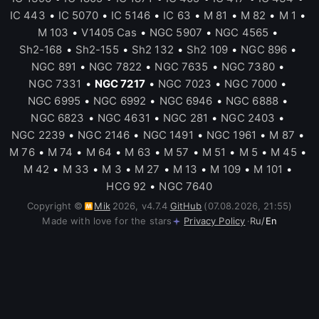
IC 443
•
IC 5070
•
IC 5146
•
IC 63
•
M 81
•
M 82
•
M 1
•
M 103
•
V1405 Cas
•
NGC 5907
•
NGC 4565
•
Sh2-168
•
Sh2-155
•
Sh2 132
•
Sh2 109
•
NGC 896
•
NGC 891
•
NGC 7822
•
NGC 7635
•
NGC 7380
•
NGC 7331
•
NGC 7217
•
NGC 7023
•
NGC 7000
•
NGC 6995
•
NGC 6992
•
NGC 6946
•
NGC 6888
•
NGC 6823
•
NGC 4631
•
NGC 281
•
NGC 2403
•
NGC 2239
•
NGC 2146
•
NGC 1491
•
NGC 1961
•
M 87
•
M 76
•
M 74
•
M 64
•
M 63
•
M 57
•
M 51
•
M 5
•
M 45
•
M 42
•
M 33
•
M 3
•
M 27
•
M 13
•
M 109
•
M 101
•
HCG 92
•
NGC 7640
Copyright ©
Mik
2026
,
v
4.7.4
GitHub
(07.08.2026, 21:55)
Made with love for the stars
Privacy Policy
·
Ru
/
En