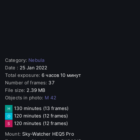
Category
:
Nebula
Date
:
25 Jan 2022
Total exposure
:
6 часов 10 минут
Number of frames
:
37
File size
:
2.39 MB
Objects in photo
:
M 42
130 minutes
(13 frames)
H
120 minutes
(12 frames)
O
120 minutes
(12 frames)
S
Mount
:
Sky-Watcher
HEQ5 Pro