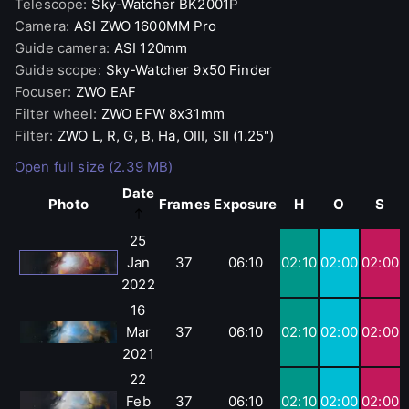
Telescope
:
Sky-Watcher
BK2001P
Camera
:
ASI
ZWO 1600MM Pro
Guide camera
:
ASI
120mm
Guide scope
:
Sky-Watcher
9x50 Finder
Focuser
:
ZWO
EAF
Filter wheel
:
ZWO
EFW 8x31mm
Filter
:
ZWO
L, R, G, B, Ha, OIII, SII (1.25")
Open full size (2.39 MB)
Date
Photo
Frames
Exposure
H
O
S
25
Jan
37
06:10
02:10
02:00
02:00
2022
16
Mar
37
06:10
02:10
02:00
02:00
2021
22
Feb
37
06:10
02:10
02:00
02:00