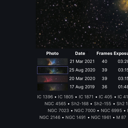
Photo
Date
Frames
Expos
21 Mar 2021
40
03:2
25 Aug 2020
39
03:1
20 Mar 2020
39
03:1
17 Aug 2019
36
01:4
IC 1396
•
IC 1805
•
IC 1871
•
IC 405
•
IC 4
NGC 4565
•
Sh2-168
•
Sh2-155
•
Sh2 
NGC 7023
•
NGC 7000
•
NGC 6995
•
NGC 2146
•
NGC 1491
•
NGC 1961
•
M 87