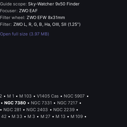
Guide scope
:
Sky-Watcher
9x50 Finder
Focuser
:
ZWO
EAF
Filter wheel
:
ZWO
EFW 8x31mm
Filter
:
ZWO
L, R, G, B, Ha, OIII, SII (1.25")
Open full size (3.97 MB)
2
•
M 1
•
M 103
•
V1405 Cas
•
NGC 5907
•
•
NGC 7380
•
NGC 7331
•
NGC 7217
•
•
NGC 281
•
NGC 2403
•
NGC 2239
•
 42
•
M 33
•
M 3
•
M 27
•
M 13
•
M 109
•