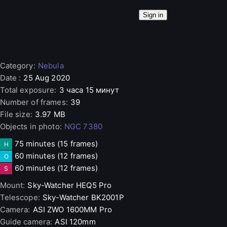
Sign in
Category
:
Nebula
Date
:
25 Aug 2020
Total exposure
:
3 часа 15 минут
Number of frames
:
39
File size
:
3.97 MB
Objects in photo
:
NGC 7380
75 minutes
(15 frames)
H
60 minutes
(12 frames)
O
60 minutes
(12 frames)
S
Mount
:
Sky-Watcher
HEQ5 Pro
Telescope
:
Sky-Watcher
BK2001P
Camera
:
ASI
ZWO 1600MM Pro
Guide camera
:
ASI
120mm