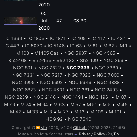
2020
05
Jul
42
03:30
2020
IC 1396
•
IC 1805
•
IC 1871
•
IC 405
•
IC 417
•
IC 434
•
IC 443
•
IC 5070
•
IC 5146
•
IC 63
•
M 81
•
M 82
•
M 1
•
M 103
•
V1405 Cas
•
NGC 5907
•
NGC 4565
•
Sh2-168
•
Sh2-155
•
Sh2 132
•
Sh2 109
•
NGC 896
•
NGC 891
•
NGC 7822
•
NGC 7635
•
NGC 7380
•
NGC 7331
•
NGC 7217
•
NGC 7023
•
NGC 7000
•
NGC 6995
•
NGC 6992
•
NGC 6946
•
NGC 6888
•
NGC 6823
•
NGC 4631
•
NGC 281
•
NGC 2403
•
NGC 2239
•
NGC 2146
•
NGC 1491
•
NGC 1961
•
M 87
•
M 76
•
M 74
•
M 64
•
M 63
•
M 57
•
M 51
•
M 5
•
M 45
•
M 42
•
M 33
•
M 3
•
M 27
•
M 13
•
M 109
•
M 101
•
HCG 92
•
NGC 7640
Copyright ©
Mik
2026
,
v
4.7.4
GitHub
(07.08.2026, 21:55)
Made with love for the stars
Privacy Policy
·
Ru
/
En