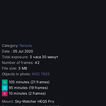
Category
:
Nebula
Date
:
05 Jul 2020
Total exposure
:
3 часа 30 минут
Number of frames
:
42
File size
:
3 MB
Objects in photo
:
NGC 7635
105 minutes
(21 frames)
H
95 minutes
(19 frames)
O
10 minutes
(2 frames)
S
Mount
:
Sky-Watcher
HEQ5 Pro