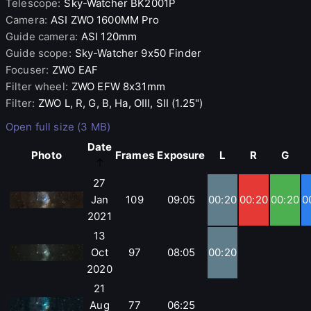
Telescope
:
Sky-Watcher
BK2001P
Camera
:
ASI
ZWO 1600MM Pro
Guide camera
:
ASI
120mm
Guide scope
:
Sky-Watcher
9x50 Finder
Focuser
:
ZWO
EAF
Filter wheel
:
ZWO
EFW 8x31mm
Filter
:
ZWO
L, R, G, B, Ha, OIII, SII (1.25")
Open full size (3 MB)
Date
Photo
Frames
Exposure
L
R
G
27
Jan
109
09:05
00:20
00:20
00:20
0
2021
13
Oct
97
08:05
00:20
2020
21
Aug
77
06:25