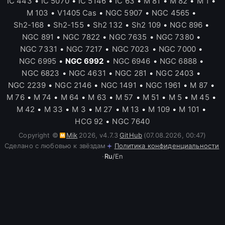
IC 443
•
IC 5070
•
IC 5146
•
IC 63
•
M 81
•
M 82
•
M 1
•
M 103
•
V1405 Cas
•
NGC 5907
•
NGC 4565
•
Sh2-168
•
Sh2-155
•
Sh2 132
•
Sh2 109
•
NGC 896
•
NGC 891
•
NGC 7822
•
NGC 7635
•
NGC 7380
•
NGC 7331
•
NGC 7217
•
NGC 7023
•
NGC 7000
•
NGC 6995
•
NGC 6992
•
NGC 6946
•
NGC 6888
•
NGC 6823
•
NGC 4631
•
NGC 281
•
NGC 2403
•
NGC 2239
•
NGC 2146
•
NGC 1491
•
NGC 1961
•
M 87
•
M 76
•
M 74
•
M 64
•
M 63
•
M 57
•
M 51
•
M 5
•
M 45
•
M 42
•
M 33
•
M 3
•
M 27
•
M 13
•
M 109
•
M 101
•
HCG 92
•
NGC 7640
Copyright ©
Mik
2026
,
v
4.7.3
GitHub
(07.08.2026, 00:47)
Сделано с любовью к звёздам
Политика конфиденциальности
·
Ru
/
En