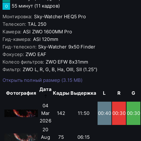
55 минут
(11 кадров)
O
Монтировка
:
Sky-Watcher
HEQ5 Pro
Телескоп
:
TAL
250
Камера
:
ASI
ZWO 1600MM Pro
Гид-камера
:
ASI
120mm
Гид-телескоп
:
Sky-Watcher
9x50 Finder
Фокусер
:
ZWO
EAF
Колесо фильтров
:
ZWO
EFW 8x31mm
Фильтр
:
ZWO
L, R, G, B, Ha, OIII, SII (1.25")
Открыть полный размер (3.15 MB)
Дата
Фотография
Кадры
Выдержка
L
R
G
04
Mar
142
11:50
00:40
00:30
00:30
2026
20
Aug
75
06:15