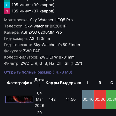
195 минут
(39 кадров)
O
185 минут
(37 кадров)
S
Монтировка
:
Sky-Watcher
HEQ5 Pro
Телескоп
:
Sky-Watcher
BK2001P
Камера
:
ASI
ZWO 6200MM Pro
Гид-камера
:
ASI
120mm
Гид-телескоп
:
Sky-Watcher
9x50 Finder
Фокусер
:
ZWO
EAF
Колесо фильтров
:
ZWO
EFW 8x31mm
Фильтр
:
ZWO
L, R, G, B, Ha, OIII, SII (1.25")
Открыть полный размер (14.78 MB)
Дата
Фотография
Кадры
Выдержка
L
R
G
04
Mar
142
11:50
00:40
00:30
00:3
2026
20