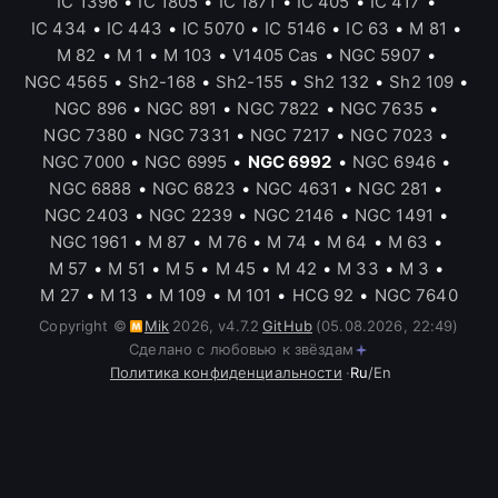
IC 1396
•
IC 1805
•
IC 1871
•
IC 405
•
IC 417
•
IC 434
•
IC 443
•
IC 5070
•
IC 5146
•
IC 63
•
M 81
•
M 82
•
M 1
•
M 103
•
V1405 Cas
•
NGC 5907
•
NGC 4565
•
Sh2-168
•
Sh2-155
•
Sh2 132
•
Sh2 109
•
NGC 896
•
NGC 891
•
NGC 7822
•
NGC 7635
•
NGC 7380
•
NGC 7331
•
NGC 7217
•
NGC 7023
•
NGC 7000
•
NGC 6995
•
NGC 6992
•
NGC 6946
•
NGC 6888
•
NGC 6823
•
NGC 4631
•
NGC 281
•
NGC 2403
•
NGC 2239
•
NGC 2146
•
NGC 1491
•
NGC 1961
•
M 87
•
M 76
•
M 74
•
M 64
•
M 63
•
M 57
•
M 51
•
M 5
•
M 45
•
M 42
•
M 33
•
M 3
•
M 27
•
M 13
•
M 109
•
M 101
•
HCG 92
•
NGC 7640
Copyright ©
Mik
2026
,
v
4.7.2
GitHub
(05.08.2026, 22:49)
Сделано с любовью к звёздам
Политика конфиденциальности
·
Ru
/
En