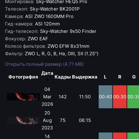
Монтировка
:
Sky-Watcher
HEQ5 Pro
Телескоп
:
Sky-Watcher
BK2001P
Камера
:
ASI
ZWO 1600MM Pro
Гид-камера
:
ASI
120mm
Гид-телескоп
:
Sky-Watcher
9x50 Finder
Фокусер
:
ZWO
EAF
Колесо фильтров
:
ZWO
EFW 8x31mm
Фильтр
:
ZWO
L, R, G, B, Ha, OIII, SII (1.25")
Открыть полный размер (4.71 MB)
Дата
Фотография
Кадры
Выдержка
L
R
G
04
Mar
142
11:50
00:40
00:30
00:3
2026
20
Aug
75
06:15
2023
14