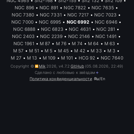
NGC 4565
•
Sh2-168
•
Sh2-155
•
Sh2 132
•
Sh2 109
•
NGC 896
•
NGC 891
•
NGC 7822
•
NGC 7635
•
NGC 7380
•
NGC 7331
•
NGC 7217
•
NGC 7023
•
NGC 7000
•
NGC 6995
•
NGC 6992
•
NGC 6946
•
NGC 6888
•
NGC 6823
•
NGC 4631
•
NGC 281
•
NGC 2403
•
NGC 2239
•
NGC 2146
•
NGC 1491
•
NGC 1961
•
M 87
•
M 76
•
M 74
•
M 64
•
M 63
•
M 57
•
M 51
•
M 5
•
M 45
•
M 42
•
M 33
•
M 3
•
M 27
•
M 13
•
M 109
•
M 101
•
HCG 92
•
NGC 7640
Copyright ©
Mik
2026
,
v
4.7.2
GitHub
(05.08.2026, 22:49)
Сделано с любовью к звёздам
Политика конфиденциальности
·
Ru
/
En