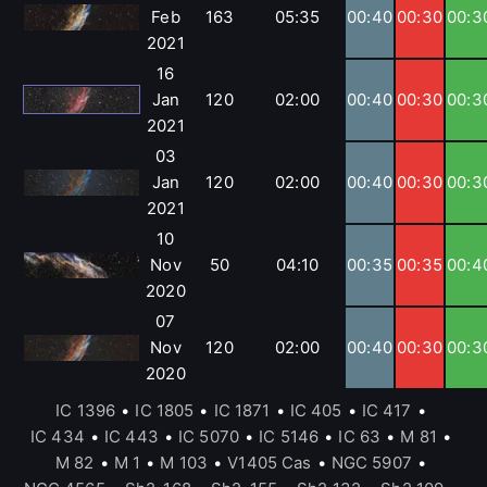
Feb
163
05:35
00:40
00:30
00:3
2021
16
Jan
120
02:00
00:40
00:30
00:3
2021
03
Jan
120
02:00
00:40
00:30
00:3
2021
10
Nov
50
04:10
00:35
00:35
00:4
2020
07
Nov
120
02:00
00:40
00:30
00:3
2020
IC 1396
•
IC 1805
•
IC 1871
•
IC 405
•
IC 417
•
IC 434
•
IC 443
•
IC 5070
•
IC 5146
•
IC 63
•
M 81
•
M 82
•
M 1
•
M 103
•
V1405 Cas
•
NGC 5907
•