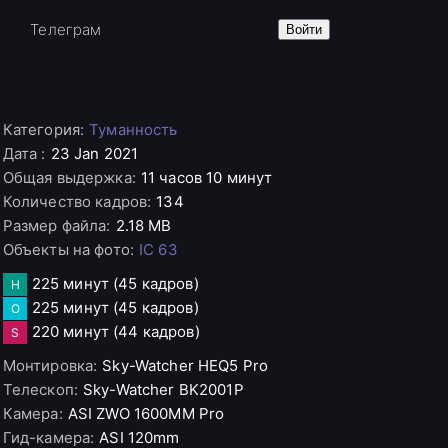
е
Телеграм
Войти
Категория
:
Туманность
Дата
:
23 Jan 2021
Общая выдержка
:
11 часов 10 минут
Количество кадров
:
134
Размер файла
:
2.18 MB
Объекты на фото
:
IC 63
225 минут
(45 кадров)
H
225 минут
(45 кадров)
O
220 минут
(44 кадров)
S
Монтировка
:
Sky-Watcher
HEQ5 Pro
Телескоп
:
Sky-Watcher
BK2001P
Камера
:
ASI
ZWO 1600MM Pro
Гид-камера
:
ASI
120mm