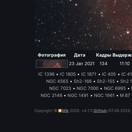
Фотография
Дата
Кадры
Выдерж
23 Jan 2021
134
11:10
IC 1396
•
IC 1805
•
IC 1871
•
IC 405
•
IC 4
NGC 4565
•
Sh2-168
•
Sh2-155
•
Sh2 
NGC 7023
•
NGC 7000
•
NGC 6995
•
NGC 2146
•
NGC 1491
•
NGC 1961
•
M 87
Copyright ©
Mik
2026
,
v
4.7.3
GitHub
(07.08.2026,