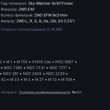
Гид-телескоп
:
Sky-Watcher
9x50 Finder
Фокусер
:
ZWO
EAF
Колесо фильтров
:
ZWO
EFW 8x31mm
Фильтр
:
ZWO
L, R, G, B, Ha, OIII, SII (1.25")
Открыть полный размер (2.18 MB)
2
•
M 1
•
M 103
•
V1405 Cas
•
NGC 5907
•
•
NGC 7380
•
NGC 7331
•
NGC 7217
•
•
NGC 281
•
NGC 2403
•
NGC 2239
•
 42
•
M 33
•
M 3
•
M 27
•
M 13
•
M 109
•
 звёздам
·
Политика конфиденциальности
·
Ru
/
En