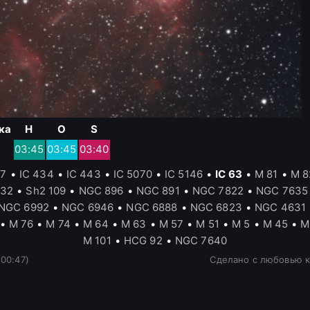
ка
H
O
S
03:45
03:45
03:40
17
•
IC 434
•
IC 443
•
IC 5070
•
IC 5146
•
IC 63
•
M 81
•
M 8
132
•
Sh2 109
•
NGC 896
•
NGC 891
•
NGC 7822
•
NGC 7635
NGC 6992
•
NGC 6946
•
NGC 6888
•
NGC 6823
•
NGC 4631
•
M 76
•
M 74
•
M 64
•
M 63
•
M 57
•
M 51
•
M 5
•
M 45
•
M
M 101
•
HCG 92
•
NGC 7640
 00:47)
Сделано с любовью к