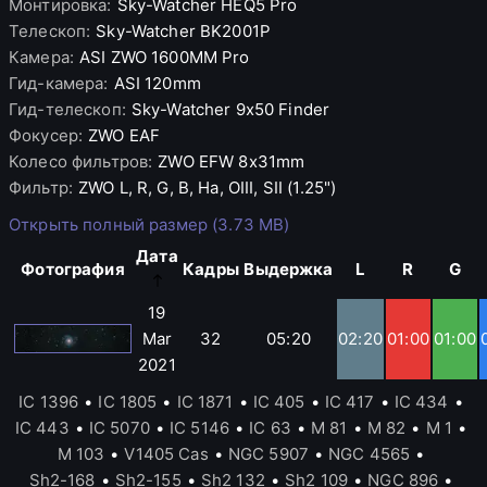
Монтировка
:
Sky-Watcher
HEQ5 Pro
Телескоп
:
Sky-Watcher
BK2001P
Камера
:
ASI
ZWO 1600MM Pro
Гид-камера
:
ASI
120mm
Гид-телескоп
:
Sky-Watcher
9x50 Finder
Фокусер
:
ZWO
EAF
Колесо фильтров
:
ZWO
EFW 8x31mm
Фильтр
:
ZWO
L, R, G, B, Ha, OIII, SII (1.25")
Открыть полный размер (3.73 MB)
Дата
Фотография
Кадры
Выдержка
L
R
G
19
Mar
32
05:20
02:20
01:00
01:00
2021
IC 1396
•
IC 1805
•
IC 1871
•
IC 405
•
IC 417
•
IC 434
•
IC 443
•
IC 5070
•
IC 5146
•
IC 63
•
M 81
•
M 82
•
M 1
•
M 103
•
V1405 Cas
•
NGC 5907
•
NGC 4565
•
Sh2-168
•
Sh2-155
•
Sh2 132
•
Sh2 109
•
NGC 896
•