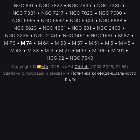
NGC 891
•
NGC 7822
•
NGC 7635
•
NGC 7380
•
NGC 7331
•
NGC 7217
•
NGC 7023
•
NGC 7000
•
NGC 6995
•
NGC 6992
•
NGC 6946
•
NGC 6888
•
NGC 6823
•
NGC 4631
•
NGC 281
•
NGC 2403
•
NGC 2239
•
NGC 2146
•
NGC 1491
•
NGC 1961
•
M 87
•
M 76
•
M 74
•
M 64
•
M 63
•
M 57
•
M 51
•
M 5
•
M 45
•
M 42
•
M 33
•
M 3
•
M 27
•
M 13
•
M 109
•
M 101
•
HCG 92
•
NGC 7640
Copyright ©
Mik
2026
,
v
4.7.4
GitHub
(07.08.2026, 21:55)
Сделано с любовью к звёздам
Политика конфиденциальности
·
Ru
/
En