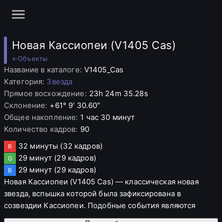
Новая Кассиопеи (V1405 Cas)
←
Объекты
Название в каталоге
:
V1405_Cas
Категория
:
Звезда
Прямое восхождение
:
23h 24m 35.28s
Склонение
:
+61° 9′ 30.60″
Общее накопление
:
1 час 30 минут
Количество кадров
:
90
32 минуты
(32 кадров)
R
29 минут
(29 кадров)
G
29 минут
(29 кадров)
B
Новая Кассиопеи (V1405 Cas) — классическая новая
звезда, вспышка которой была зафиксирована в
созвездии Кассиопеи. Подобные события являются
результатом взрывных процессов на поверхности