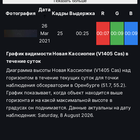
Показать больше
белого карлика, входящего в состав тесной двойной
Дата
звёздной системы.
Фотография
Кадры
Выдержка
R
G
B
В таких системах белый карлик, обладающий высокой
26
плотностью, гравитационно притягивает водород с
Mar
25
00:25
00:07
00:09
00:09
менее плотного компаньона. Аккреция происходит при
2021
их небольшом орбитальном периоде, обычно менее 12
График видимости Новая Кассиопеи (V1405 Cas) в
часов. Водород, накапливающийся на поверхности
течение суток
белого карлика, сжимается под воздействием
гравитации и разогревается. Когда температура и
Диаграмма высоты Новая Кассиопеи (V1405 Cas) над
давление достигают критических значений, запускается
горизонтом в течение текущих суток для точки
термоядерная реакция, в результате которой
наблюдения обсерватории в Оренбурге (51.7, 55.2).
происходит мощный взрыв.
График показывает, когда объект находится выше
горизонта и на какой максимальной высоте в
Эта реакция сопровождается внезапным и
градусах он поднимается. Данные актуальны на дату
значительным увеличением светимости звезды, которое
наблюдения: Saturday, 8 August 2026.
может длиться от нескольких дней до нескольких
месяцев. После вспышки звезда теряет накопленный
водород, и белый карлик возвращается в фазу аккреции.