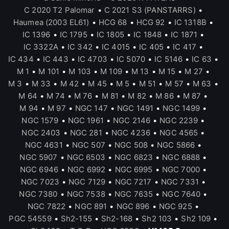
C 2020 T2 Palomar
•
C 2021 S3 (PANSTARRS)
•
Haumea (2003 EL61)
•
HCG 68
•
HCG 92
•
IC 1318B
•
IC 1396
•
IC 1795
•
IC 1805
•
IC 1848
•
IC 1871
•
IC 3322A
•
IC 342
•
IC 4015
•
IC 405
•
IC 417
•
IC 434
•
IC 443
•
IC 4703
•
IC 5070
•
IC 5146
•
IC 63
•
M 1
•
M 101
•
M 103
•
M 109
•
M 13
•
M 15
•
M 27
•
M 3
•
M 33
•
M 42
•
M 45
•
M 5
•
M 51
•
M 57
•
M 63
•
M 64
•
M 74
•
M 76
•
M 81
•
M 82
•
M 86
•
M 87
•
M 94
•
M 97
•
NGC 147
•
NGC 1491
•
NGC 1499
•
NGC 1579
•
NGC 1961
•
NGC 2146
•
NGC 2239
•
NGC 2403
•
NGC 281
•
NGC 4236
•
NGC 4565
•
NGC 4631
•
NGC 507
•
NGC 508
•
NGC 5866
•
NGC 5907
•
NGC 6503
•
NGC 6823
•
NGC 6888
•
NGC 6946
•
NGC 6992
•
NGC 6995
•
NGC 7000
•
NGC 7023
•
NGC 7129
•
NGC 7217
•
NGC 7331
•
NGC 7380
•
NGC 7538
•
NGC 7635
•
NGC 7640
•
NGC 7822
•
NGC 891
•
NGC 896
•
NGC 925
•
PGC 54559
•
Sh2-155
•
Sh2-168
•
Sh2 103
•
Sh2 109
•