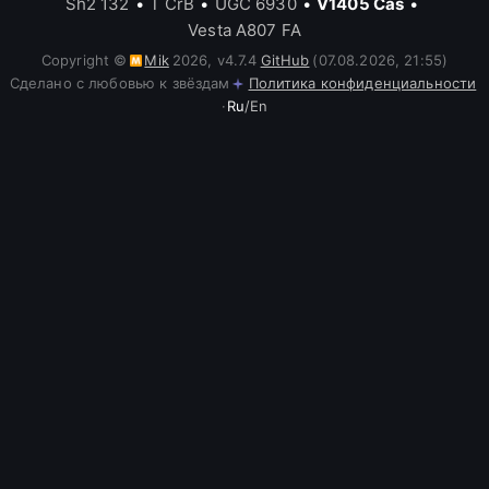
Sh2 132
•
T CrB
•
UGC 6930
•
V1405 Cas
•
Vesta A807 FA
Copyright ©
Mik
2026
,
v
4.7.4
GitHub
(07.08.2026, 21:55)
Сделано с любовью к звёздам
Политика конфиденциальности
·
Ru
/
En