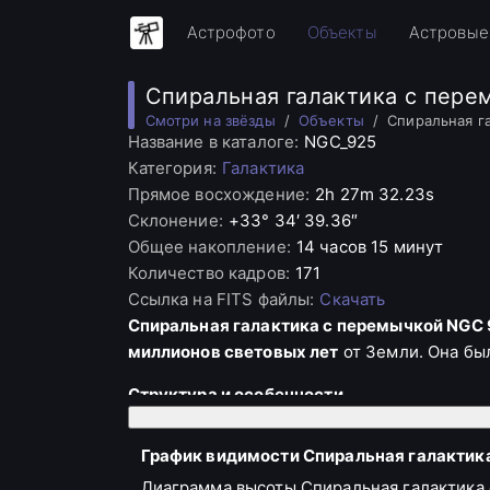
Астрофото
Объекты
Астровые
Спиральная галактика с пере
Смотри на звёзды
Объекты
Спиральная г
Название в каталоге
:
NGC_925
Категория
:
Галактика
Прямое восхождение
:
2h 27m 32.23s
Склонение
:
+33° 34′ 39.36″
Общее накопление
:
14 часов 15 минут
Количество кадров
:
171
Ссылка на FITS файлы
:
Скачать
Спиральная галактика с перемычкой NGC
миллионов световых лет
от Земли. Она бы
Структура и особенности
Ядро галактики
довольно яркое, окру
График видимости Спиральная галактика
Перемычка
галактики имеет длину о
Диаграмма высоты Спиральная галактика 
придающая галактике её уникальную 