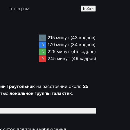
е
Телеграм
Войти
215 минут
(43 кадров)
L
170 минут
(34 кадров)
B
225 минут
(45 кадров)
G
245 минут
(49 кадров)
R
ии Треугольник
на расстоянии около
25
стью
локальной группы галактик
.
ых лет
. Это выдающаяся характеристика,
х суток для точки наблюдения