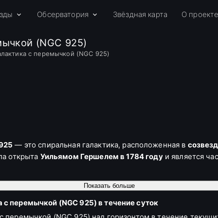
зды
Обсерватория
Звёздная карта
О проект
мычкой (NGC 925)
алактика с перемычкой (NGC 925)
 925
— это спиральная галактика, расположенная в
созвезд
ла открыта
Уильямом Гершелем в 1784 году
и является ча
Показать больше
женное рассеянными звездами.
 с перемычкой (NGC 925) в течение суток
коло
12 000 световых лет
и ширину примерно
3 000 светов
с перемычкой (NGC 925) над горизонтом в течение текущи
форму.