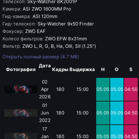
Телескоп
:
Sky-Watcher
BK2001P
Камера
:
ASI
ZWO 1600MM Pro
Гид-камера
:
ASI
120mm
Гид-телескоп
:
Sky-Watcher
9x50 Finder
Фокусер
:
ZWO
EAF
Колесо фильтров
:
ZWO
EFW 8x31mm
Фильтр
:
ZWO
L, R, G, B, Ha, OIII, SII (1.25")
Открыть полный размер (4.7 MB)
Дата
Фотография
Кадры
Выдержка
H
O
S
02
Apr
180
15:00
05:05
05:05
04:50
2026
01
Jun
180
15:00
05:05
05:05
04:50
2022
17
Jan
180
15:00
05:05
05:05
04:50