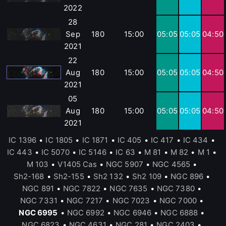
2022
28
Sep
180
15:00
05:05
05:05
04:50
2021
22
Aug
180
15:00
05:05
05:05
04:50
2021
05
Aug
180
15:00
05:05
05:05
04:50
2021
IC 1396
•
IC 1805
•
IC 1871
•
IC 405
•
IC 417
•
IC 434
•
IC 443
•
IC 5070
•
IC 5146
•
IC 63
•
M 81
•
M 82
•
M 1
•
M 103
•
V1405 Cas
•
NGC 5907
•
NGC 4565
•
Sh2-168
•
Sh2-155
•
Sh2 132
•
Sh2 109
•
NGC 896
•
NGC 891
•
NGC 7822
•
NGC 7635
•
NGC 7380
•
NGC 7331
•
NGC 7217
•
NGC 7023
•
NGC 7000
•
NGC 6995
•
NGC 6992
•
NGC 6946
•
NGC 6888
•
NGC 6823
•
NGC 4631
•
NGC 281
•
NGC 2403
•