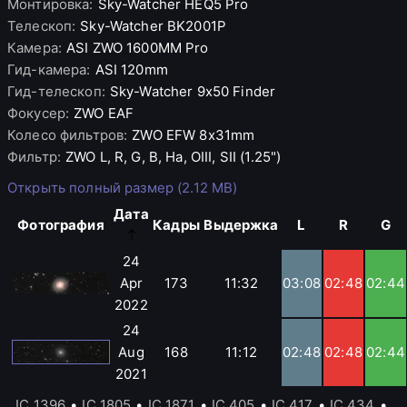
Монтировка
:
Sky-Watcher
HEQ5 Pro
Телескоп
:
Sky-Watcher
BK2001P
Камера
:
ASI
ZWO 1600MM Pro
Гид-камера
:
ASI
120mm
Гид-телескоп
:
Sky-Watcher
9x50 Finder
Фокусер
:
ZWO
EAF
Колесо фильтров
:
ZWO
EFW 8x31mm
Фильтр
:
ZWO
L, R, G, B, Ha, OIII, SII (1.25")
Открыть полный размер (2.12 MB)
Дата
Фотография
Кадры
Выдержка
L
R
G
24
Apr
173
11:32
03:08
02:48
02:44
2022
24
Aug
168
11:12
02:48
02:48
02:44
2021
IC 1396
•
IC 1805
•
IC 1871
•
IC 405
•
IC 417
•
IC 434
•