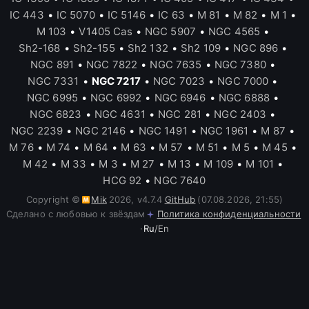
IC 443
•
IC 5070
•
IC 5146
•
IC 63
•
M 81
•
M 82
•
M 1
•
M 103
•
V1405 Cas
•
NGC 5907
•
NGC 4565
•
Sh2-168
•
Sh2-155
•
Sh2 132
•
Sh2 109
•
NGC 896
•
NGC 891
•
NGC 7822
•
NGC 7635
•
NGC 7380
•
NGC 7331
•
NGC 7217
•
NGC 7023
•
NGC 7000
•
NGC 6995
•
NGC 6992
•
NGC 6946
•
NGC 6888
•
NGC 6823
•
NGC 4631
•
NGC 281
•
NGC 2403
•
NGC 2239
•
NGC 2146
•
NGC 1491
•
NGC 1961
•
M 87
•
M 76
•
M 74
•
M 64
•
M 63
•
M 57
•
M 51
•
M 5
•
M 45
•
M 42
•
M 33
•
M 3
•
M 27
•
M 13
•
M 109
•
M 101
•
HCG 92
•
NGC 7640
Copyright ©
Mik
2026
,
v
4.7.4
GitHub
(07.08.2026, 21:55)
Сделано с любовью к звёздам
Политика конфиденциальности
·
Ru
/
En