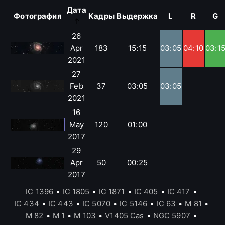
Дата
Фотография
Кадры
Выдержка
L
R
G
26
Apr
183
15:15
03:05
04:10
03:1
2021
27
Feb
37
03:05
03:05
2021
16
May
120
01:00
2017
29
Apr
50
00:25
2017
IC 1396
•
IC 1805
•
IC 1871
•
IC 405
•
IC 417
•
IC 434
•
IC 443
•
IC 5070
•
IC 5146
•
IC 63
•
M 81
•
M 82
•
M 1
•
M 103
•
V1405 Cas
•
NGC 5907
•