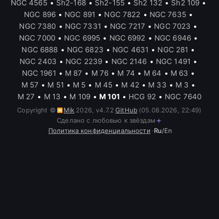
NGC 4565
•
Sh2-168
•
Sh2-155
•
Sh2 132
•
Sh2 109
•
NGC 896
•
NGC 891
•
NGC 7822
•
NGC 7635
•
NGC 7380
•
NGC 7331
•
NGC 7217
•
NGC 7023
•
NGC 7000
•
NGC 6995
•
NGC 6992
•
NGC 6946
•
NGC 6888
•
NGC 6823
•
NGC 4631
•
NGC 281
•
NGC 2403
•
NGC 2239
•
NGC 2146
•
NGC 1491
•
NGC 1961
•
M 87
•
M 76
•
M 74
•
M 64
•
M 63
•
M 57
•
M 51
•
M 5
•
M 45
•
M 42
•
M 33
•
M 3
•
M 27
•
M 13
•
M 109
•
M 101
•
HCG 92
•
NGC 7640
Copyright ©
Mik
2026
,
v
4.7.2
GitHub
(05.08.2026, 22:49)
Сделано с любовью к звёздам
Политика конфиденциальности
·
Ru
/
En