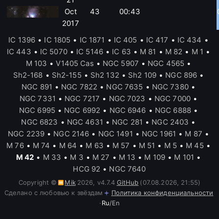
Oct
43
00:43
2017
IC 1396
•
IC 1805
•
IC 1871
•
IC 405
•
IC 417
•
IC 434
•
IC 443
•
IC 5070
•
IC 5146
•
IC 63
•
M 81
•
M 82
•
M 1
•
M 103
•
V1405 Cas
•
NGC 5907
•
NGC 4565
•
Sh2-168
•
Sh2-155
•
Sh2 132
•
Sh2 109
•
NGC 896
•
NGC 891
•
NGC 7822
•
NGC 7635
•
NGC 7380
•
NGC 7331
•
NGC 7217
•
NGC 7023
•
NGC 7000
•
NGC 6995
•
NGC 6992
•
NGC 6946
•
NGC 6888
•
NGC 6823
•
NGC 4631
•
NGC 281
•
NGC 2403
•
NGC 2239
•
NGC 2146
•
NGC 1491
•
NGC 1961
•
M 87
•
M 76
•
M 74
•
M 64
•
M 63
•
M 57
•
M 51
•
M 5
•
M 45
•
M 42
•
M 33
•
M 3
•
M 27
•
M 13
•
M 109
•
M 101
•
HCG 92
•
NGC 7640
Copyright ©
Mik
2026
,
v
4.7.4
GitHub
(07.08.2026, 21:55)
Сделано с любовью к звёздам
Политика конфиденциальности
·
Ru
/
En