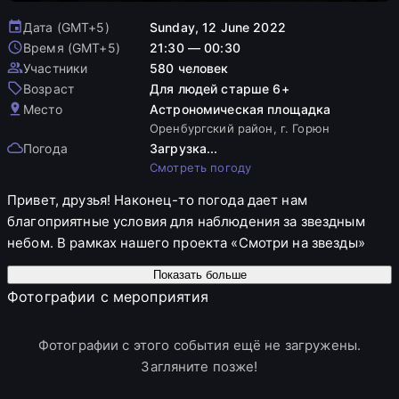
Дата (GMT+5)
Sunday, 12 June 2022
Время (GMT+5)
21:30 — 00:30
Участники
580 человек
Возраст
Для людей старше 6+
Место
Астрономическая площадка
Оренбургский район, г. Горюн
Погода
Загрузка...
Смотреть погоду
Привет, друзья! Наконец-то погода дает нам
благоприятные условия для наблюдения за звездным
небом. В рамках нашего проекта «Смотри на звезды»
при поддержке сетевого издания «Оренбург Медиа» и
Показать больше
программы социальных инвестиций «Родные города»
Фотографии с мероприятия
(«Газпромнефть-Оренбург») мы предлагаем вам
встретиться под звездным небом! Посмотреть закат,
Фотографии с этого события ещё не загружены.
принять участие в экскурсии по созвездиям и ярким
Загляните позже!
звездам, понаблюдать в телескопы за звездными
скоплениями, планетами и галактиками, а также