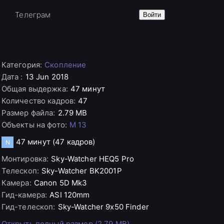
е
Телеграм
Войти
Категория
:
Скопление
Дата
:
13 Jun 2018
Общая выдержка
:
47 минут
Количество кадров
:
47
Размер файла
:
2.79 MB
Объекты на фото
:
M 13
47 минут
(47 кадров)
N
Монтировка
:
Sky-Watcher
HEQ5 Pro
Телескоп
:
Sky-Watcher
BK2001P
Камера
:
Canon
5D Mk3
Гид-камера
:
ASI
120mm
Гид-телескоп
:
Sky-Watcher
9x50 Finder
Открыть полный размер (2.79 MB)