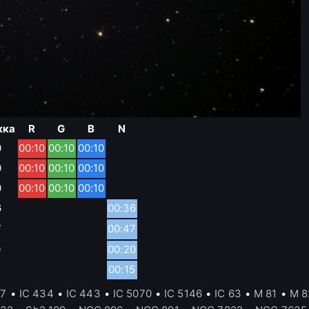
жка
R
G
B
N
0
00:10
00:10
00:10
0
00:10
00:10
00:10
0
00:10
00:10
00:10
6
00:36
7
00:47
0
00:20
5
00:15
17
•
IC 434
•
IC 443
•
IC 5070
•
IC 5146
•
IC 63
•
M 81
•
M 8