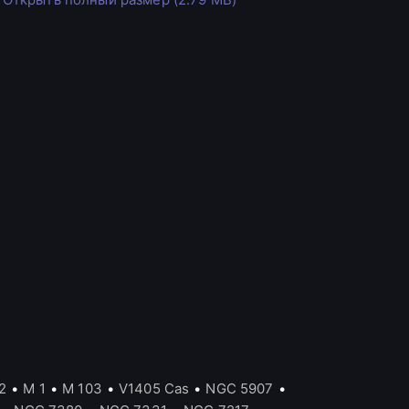
2
•
M 1
•
M 103
•
V1405 Cas
•
NGC 5907
•