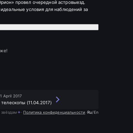
рион» провел очередной астровыезд.
ь идеальные условия для наблюдений за
зже!
11 April 2017
телескопы (11.04.2017)
в кармане по ходу движения в центр.
 звёздам
·
Политика конфиденциальности
·
Ru
/
En