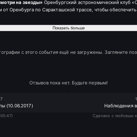
мотри на звезды»
Оренбургский астрономический клуб «О
м от Оренбурга по Саракташской трассе, чтобы обеспечит
Показать больше
ографии с этого события ещё не загружены. Загляните по
н»
Отзывов пока нет. Будьте первым!
17
 Саракташской трассе.
ы (10.06.2017)
Наблюдения в 
сбор в
9:00
у памятника Ю.А. Гагарина (проспект Гагарина) 
 00:47)
Сделано с любовью к