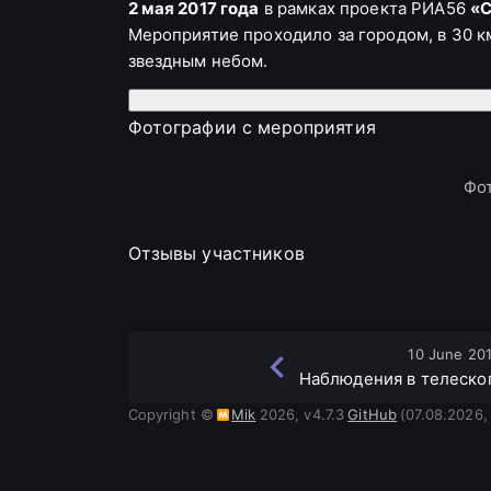
2 мая 2017 года
в рамках проекта РИА56
«С
Мероприятие проходило за городом, в 30 к
звездным небом.
Подробности мероприятия
Организаторы и поддержка
Фотографии с мероприятия
Организаторы:
Фот
Астрономическое сообщество
«Орио
Проект РИА56
«Смотри на звезды»
Отзывы участников
Информация о мероприятии
Место проведения:
10 June 20
Расположение: 30 км от Оренбурга по
Наблюдения в телескоп
Для тех, кто не знает, как добраться: 
Copyright ©
Mik
2026
,
v
4.7.3
GitHub
(07.08.2026,
Дата и время:
2.05.2017
Условия участия: