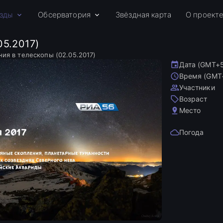
зды
Обсерватория
Звёздная карта
О проект
5.2017)
ия в телескопы (02.05.2017)
Дата (GMT+
Время (GMT
Участники
Возраст
Место
Погода