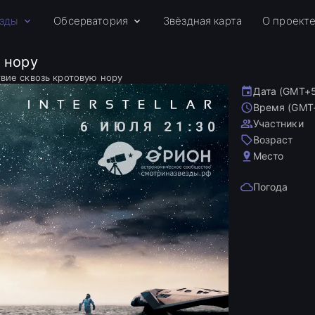
зды
Обсерватория
Звёздная карта
О проект
 нору
вие сквозь кротовую нору
Дата (GMT+
Время (GMT
Участники
Возраст
Место
Погода