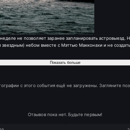
 неделе не позволяет заранее запланировать астровыезд. 
и звездным) небом вместе с Мэттью Макконахи и не созда
Показать больше
лкивался с этим шедевром: в такой обстановке погружение
льм, но хочет пересмотреть его снова — добро пожаловать
ографии с этого события ещё не загружены. Загляните по
Отзывов пока нет. Будьте первым!
19
2