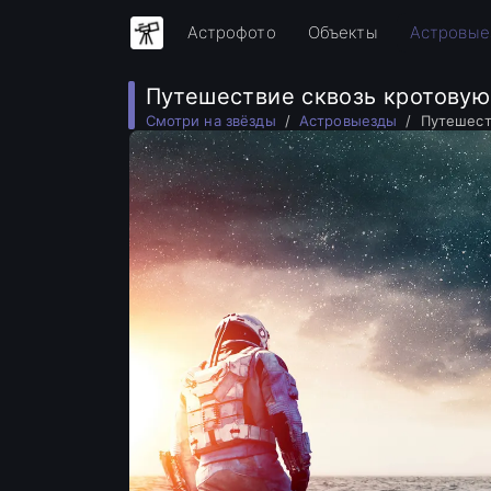
Астрофото
Объекты
Астровые
Путешествие сквозь кротовую
Смотри на звёзды
Астровыезды
Путешест