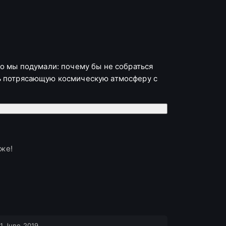
Но мы подумали: почему бы не собраться
ть потрясающую космическую атмосферу с
 в кротовую нору будет еще более
! После просмотра обсудим и разберем
зже!
1 June 2019