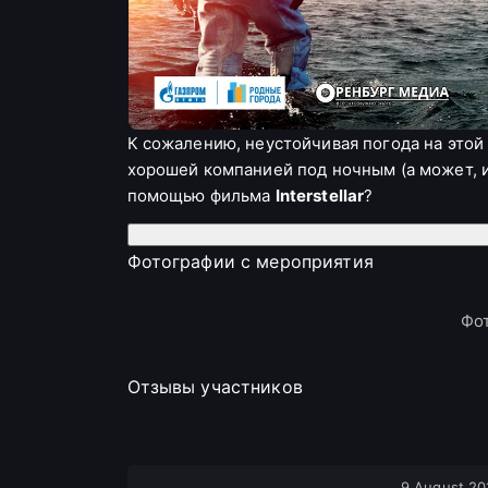
К сожалению, неустойчивая погода на этой
хорошей компанией под ночным (а может, 
помощью фильма
Interstellar
?
Особенно мы завидуем тем, кто еще не ста
Фотографии с мероприятия
захватывающим. Ну а те, кто уже видел фи
непонятные моменты фильма.
Фот
Подробности мероприятия
Организаторы и поддержка
Отзывы участников
Организаторы:
Астрономическое сообщество
Поддержка:
9 August 20